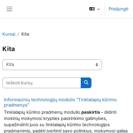
Pereiti į pagrindinį turinį
Prisijungti
Šoninis skydelis
Kursai
Kita
Kita
Kursų kategorijos
Ieškoti kursų
Ieškoti kursų
Informacinių technologijų modulis "Tinklalapių kūrimo
pradmenys"
Tinklalapių kūrimo pradmenų modulio
paskirtis
– didinti
mokinių mokymosi krypties pasirinkimo galimybes,
supažindinti juos su tinklalapių kūrimo technologijos
pradmenimis, padėti įvertinti savo polinkius, mokymosi galias