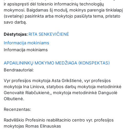
ir apsispręsti dėl tolesnio informacinių technologijų
mokymosi. Baigdamas šį modulį, mokinys parengia tinklalapį
(svetainę) pasirinkta arba mokytojo pasiūlyta tema, pristato
savo darbą.
Dėstytojas:
RITA SENKEVIČIENĖ
Informacija mokiniams
Informacija mokiniams
APDAILININKŲ MOKYMO MEDŽIAGA (KONSPEKTAS)
Bendraautoriai:
Vyr profesijos mokytoja Asta Grikštienė, vyr profesijos
mokytoja Ina Liniova, statybos darbų mokytoja metodininkė
Genovaitė Riabčukienė,, mokytoja metodininkė Danguolė
Olbutienė.
Recenzentas:
Radviliškio Profesinio reabilitacinio centro vyr. profesijos
mokytojas Romas Elinauskas