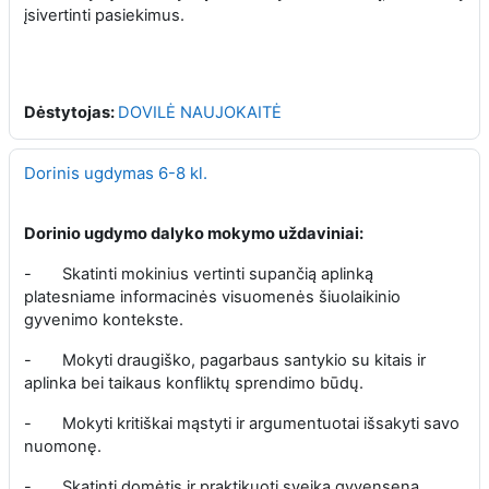
įsivertinti pasiekimus.
Dėstytojas:
DOVILĖ NAUJOKAITĖ
Dorinis ugdymas 6-8 kl.
Dorinio ugdymo dalyko mokymo uždaviniai:
-
Skatinti mokinius vertinti supančią aplinką
platesniame informacinės visuomenės šiuolaikinio
gyvenimo kontekste.
-
Mokyti draugiško, pagarbaus santykio su kitais ir
aplinka bei taikaus konfliktų sprendimo būdų.
-
Mokyti kritiškai mąstyti ir argumentuotai išsakyti savo
nuomonę.
-
Skatinti domėtis ir praktikuoti sveiką gyvenseną.