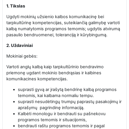
1. Tikslas
Ugdyti mokinių užsienio kalbos komunikacinę bei
tarpkultūrinę kompetencijas, suteikiančią galimybę vartoti
kalbą numatytomis programos temomis; ugdytis atvirumą
pasaulio bendruomenei, toleranciją ir kūrybingumą.
2. Uždaviniai
Mokiniai gebės:
Vartoti anglų kalbą kaip tarpkultūrinio bendravimo
priemonę ugdant mokinio bendrąsias ir kalbines
komunikacines kompetencijas.
suprasti gyvą ar įrašytą bendrinę kalbą programos
temomis, kai kalbama normaliu tempu.
suprasti nesudėtingų trumpų paprastų pasakojimų ir
aprašymų pagrindinę informaciją.
Kalbėti monologu ir bendrauti su pašnekovu
programos temomis ir situacijomis,
bendrauti raštu programos temomis ir pagal