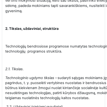
vertinti mokymosi situaciją, kelti sau tikslus, pasirinkti efekt
sėkmę, padeda mokiniams tapti savarankiškiems, nusiteikti ir
gyvenimą.
2. Tikslas,
uždaviniai, struktūra
Technologijų bendrosiose programose numatytas technologini
technologijų programos struktūra.
2.1. Tikslas.
Technologinio ugdymo tikslas
–
sudaryti sąlygas mokiniams įg
pagrindus, t. y. puoselėti vertybines nuostatas ir bendruosiu
būtinus kiekvienam žmogui nuolat kintančioje socialinėje kultūr
nesudėtingas technologijas, patirti kūrybos džiaugsmą, mokėti
teigiamas nuolatinės technologijų kaitos nuostatas.
2.2. Uždaviniai (siekiami rezultatai).