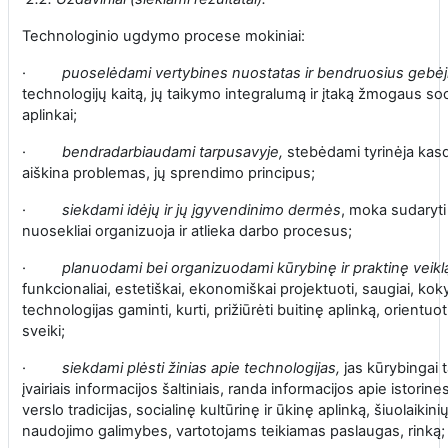
Technologinio ugdymo procese mokiniai:
·
puoselėdami vertybines nuostatas
ir bendruosius gebė
technologijų kaitą, jų taikymo integralumą ir įtaką žmogaus socia
aplinkai;
·
bendradarbiaudami tarpusavyje,
stebėdami tyrinėja kasd
aiškina problemas, jų sprendimo principus;
·
siekdami idėjų ir jų įgyvendinimo dermės
, moka sudaryti
nuosekliai organizuoja ir atlieka darbo procesus;
·
planuodami bei organizuodami kūrybinę ir praktinę veikl
funkcionaliai, estetiškai, ekonomiškai projektuoti, saugiai, kok
technologijas gaminti, kurti, prižiūrėti buitinę aplinką, orientuotis
sveiki;
·
siekdami plėsti žinias apie technologijas,
jas kūrybingai t
įvairiais informacijos šaltiniais, randa informacijos apie istorin
verslo tradicijas, socialinę kultūrinę ir ūkinę aplinką, šiuolaiki
naudojimo galimybes, vartotojams teikiamas paslaugas, rinką;