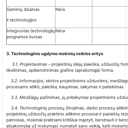
Gaminių dizainas
Nėra
ir technologijos
Integruotas technologijų
Nėra
programos kursas
3. Technologinio ugdymo mokinių veiklos sritys
3.1
.
Projektavimas
– projektinių idėjų paieška, užduočių fo
tikslinimas, apibendrinimas grafine (aprašomąja) forma.
3.2
.
Informacijos,
skirtos projektinėms užduotims, medžiago
procesams atlikti,
paieška, kaupimas, taikymas ir pateikimas.
3.3.
Medžiagų pažinimas, jų pritaikymas
projektinėms užduot
3.4.
Technologinių procesų žinojimas, darbo procesų atlikima
projektinių užduočių praktinio atlikimo procesai ir pasiektų re
pamokas, mokiniai pratinami kritiškai mąstyti, bendrauti ir bendr
atsakomybę už mokymąsi: numatyti savo veiklą, kelti mokymosi