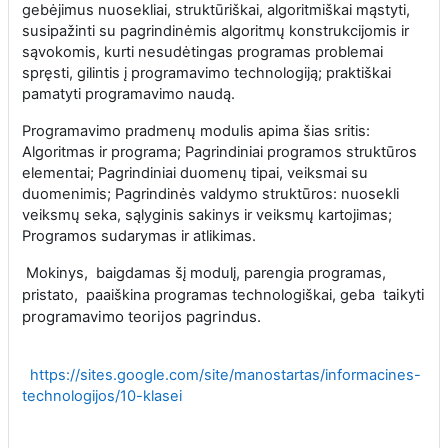
gebėjimus nuosekliai, struktūriškai, algoritmiškai mąstyti,
susipažinti su pagrindinėmis algoritmų konstrukcijomis ir
sąvokomis, kurti nesudėtingas programas problemai
spręsti, gilintis į programavimo technologiją; praktiškai
pamatyti programavimo naudą.
Programavimo pradmenų modulis apima šias sritis:
Algoritmas ir programa; Pagrindiniai programos struktūros
elementai; Pagrindiniai duomenų tipai, veiksmai su
duomenimis; Pagrindinės valdymo struktūros: nuosekli
veiksmų seka, sąlyginis sakinys ir veiksmų kartojimas;
Programos sudarymas ir atlikimas.
Mokinys, baigdamas šį modulį, parengia programas,
taikyti
pristato, paaiškina programas technologiškai, geba
programavimo teorijos pagrindus.
https://sites.google.com/site/manostartas/informacines-
technologijos/10-klasei