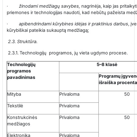
·
žinodami medžiagų savybes,
nagrinėja, kaip jas pritaik
priemones ir technologijas naudoti, kad nebūtų pažeista med
·
apibendrindami kūrybines idėjas ir praktinius darbus
, įv
kūrybiškai pateikia sukauptą medžiagą;
2.3. Struktūra.
2.3.1.
Technologijų programos, jų vieta ugdymo procese.
Technologijų
5–8 klasė
programos
Programų įgyven
pavadinimas
išraiška procenta
Mityba
Privaloma
50
Tekstilė
Privaloma
Konstrukcinės
Privaloma
50
medžiagos
Elektronika
Privaloma