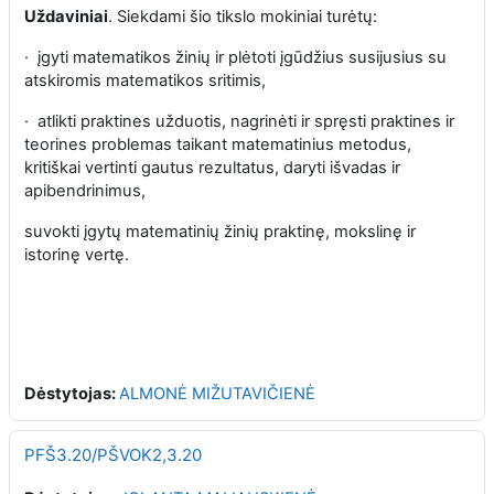
Uždaviniai
. Siekdami šio tikslo mokiniai turėtų:
·
įgyti matematikos žinių ir plėtoti įgūdžius susijusius su
atskiromis matematikos sritimis,
·
atlikti praktines užduotis, nagrinėti ir spręsti praktines ir
teorines problemas taikant matematinius metodus,
kritiškai vertinti gautus rezultatus, daryti išvadas ir
apibendrinimus,
suvokti įgytų matematinių žinių praktinę, mokslinę ir
istorinę vertę.
Dėstytojas:
ALMONĖ MIŽUTAVIČIENĖ
PFŠ3.20/PŠVOK2,3.20