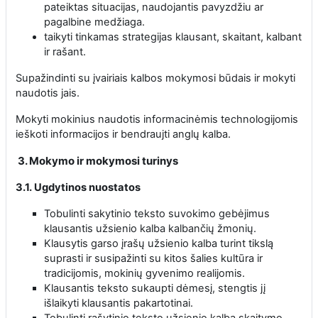
pateiktas situacijas, naudojantis pavyzdžiu ar
pagalbine medžiaga.
taikyti tinkamas strategijas klausant, skaitant, kalbant
ir rašant.
Supažindinti su įvairiais kalbos mokymosi būdais ir mokyti
naudotis jais.
Mokyti mokinius naudotis informacinėmis technologijomis
ieškoti informacijos ir bendraujti anglų kalba.
3. Mokymo ir mokymosi turinys
3.1. Ugdytinos nuostatos
Tobulinti sakytinio teksto suvokimo gebėjimus
klausantis užsienio kalba kalbančių žmonių.
Klausytis garso įrašų užsienio kalba turint tikslą
suprasti ir susipažinti su kitos šalies kultūra ir
tradicijomis, mokinių gyvenimo realijomis.
Klausantis teksto sukaupti dėmesį, stengtis jį
išlaikyti klausantis pakartotinai.
Tobulinti rašytinio teksto užsienio kalba skaitymo