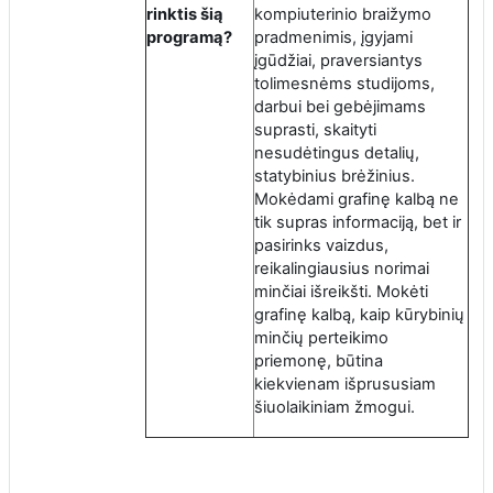
rinktis šią
kompiuterinio braižymo
programą?
pradmenimis, įgyjami
įgūdžiai, praversiantys
tolimesnėms studijoms,
darbui bei gebėjimams
suprasti, skaityti
nesudėtingus detalių,
statybinius brėžinius.
Mokėdami grafinę kalbą ne
tik supras informaciją, bet ir
pasirinks vaizdus,
reikalingiausius norimai
minčiai išreikšti. Mokėti
grafinę kalbą, kaip kūrybinių
minčių perteikimo
priemonę, būtina
kiekvienam išprususiam
šiuolaikiniam žmogui.