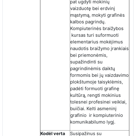
ugdyti mokinių
pat
vaizduotę bei erdvinį
mąstymą, mokyti grafinės
kalbos pagrindų.
Kompiuterinės braižybos
kursas turi suformuoti
elementarius mokėjimus
naudotis braižymo įrankiais
bei priemonėmis,
supažindinti su
pagrindinėmis daiktų
formomis bei jų vaizdavimo
plokštumoje taisyklėmis,
padėti formuoti grafinę
kultūrą, rengti mokinius
tolesnei profesinei veiklai,
buičiai. Kelti asmeninį
grafinio ir kompiuterinio
komunikabilumo lygį.
Kodėl verta
Susipažinus su