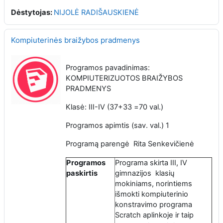
Dėstytojas:
NIJOLĖ RADIŠAUSKIENĖ
Kompiuterinės braižybos pradmenys
Programos pavadinimas:
KOMPIUTERIZUOTOS BRAIŽYBOS
PRADMENYS
Klasė: III-IV (37+33
=
70 val.)
Programos apimtis (sav. val.)
1
Programą parengė Rita Senkevičienė
Programos
Programa skirta III, IV
paskirtis
gimnazijos klasių
mokiniams, norintiems
išmokti kompiuterinio
konstravimo programa
Scratch aplinkoje ir taip