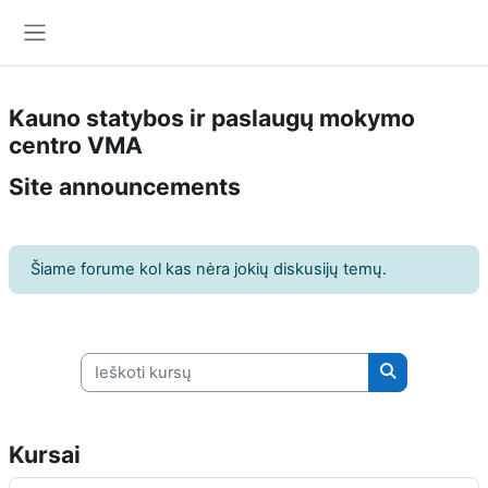
Pereiti į pagrindinį turinį
Šoninis skydelis
Kauno statybos ir paslaugų mokymo
centro VMA
Site announcements
Šiame forume kol kas nėra jokių diskusijų temų.
Ieškoti kursų
Ieškoti kursų
Kursai