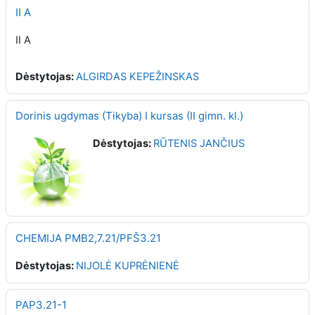
II A
II A
Dėstytojas:
ALGIRDAS KEPEŽINSKAS
Dorinis ugdymas (Tikyba) I kursas (II gimn. kl.)
Dėstytojas:
RŪTENIS JANČIUS
CHEMIJA PMB2,7.21/PFŠ3.21
Dėstytojas:
NIJOLĖ KUPRĖNIENĖ
PAP3.21-1