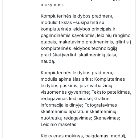
mokymosi.
Kompiuterinės leidybos pradmenų
modulio tikslas –susipažinti su
kompiuterinės leidybos principais ir
pagrindinėmis sąvokomis, leidinių rengimo
etapais, maketavimo pradmenimis, gilintis į
kompiuterinės leidybos technologiją;
praktiškai įvertinti skaitmeninių įtaisų
naudą.
Kompiuterinės leidybos pradmenų
modulis apima šias sritis: Kompiuterinės
leidybos paskirtis, jos svarba žinių
visuomenės gyvenime; Teksto pateikimas,
redagavimas leidiniuose; Grafinė
informacija leidinyje; Fotografavimas
skaitmeniniu aparatu ir skaitmeninių
nuotraukų redagavimas; Skenavimas;
Leidinio maketas.
Kiekvienas mokinys, baigdamas modulį,