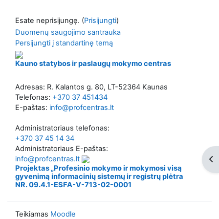
Esate neprisijungę. (
Prisijungti
)
Duomenų saugojimo santrauka
Persijungti į standartinę temą
Kauno statybos ir paslaugų mokymo centras
Adresas: R. Kalantos g. 80, LT-52364 Kaunas
Telefonas:
+370 37 451434
E-paštas:
info@profcentras.lt
Administratoriaus telefonas:
+370 37 45 14 34
Administratoriaus E-paštas:
Ati
info@profcentras.lt
Projektas „Profesinio mokymo ir mokymosi visą
gyvenimą informacinių sistemų ir registrų plėtra
NR. 09.4.1-ESFA-V-713-02-0001
Teikiamas
Moodle