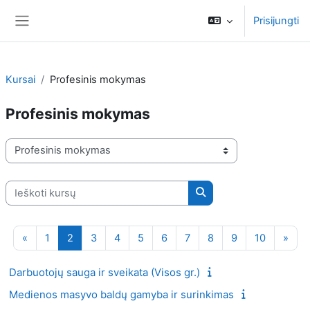
Pereiti į pagrindinį turinį
Prisijungti
Šoninis skydelis
Kursai
Profesinis mokymas
Profesinis mokymas
Kursų kategorijos
Ieškoti kursų
Ieškoti kursų
Ankstesnis puslapis
1 puslapis
2 puslapis
3 puslapis
4 puslapis
5 puslapis
6 puslapis
7 puslapis
8 puslapis
9 puslapis
10 puslap
Kita
«
1
2
3
4
5
6
7
8
9
10
»
Darbuotojų sauga ir sveikata (Visos gr.)
Medienos masyvo baldų gamyba ir surinkimas