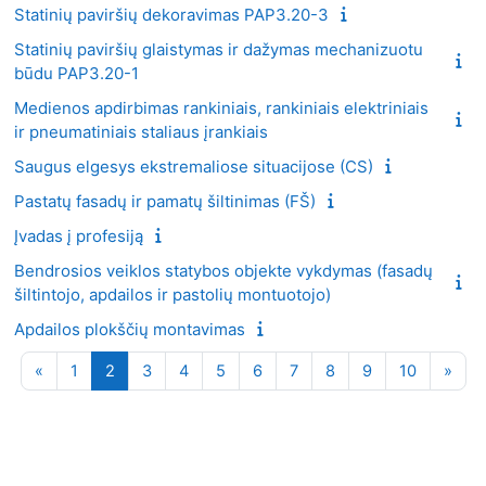
Statinių paviršių dekoravimas PAP3.20-3
Statinių paviršių glaistymas ir dažymas mechanizuotu
būdu PAP3.20-1
Medienos apdirbimas rankiniais, rankiniais elektriniais
ir pneumatiniais staliaus įrankiais
Saugus elgesys ekstremaliose situacijose (CS)
Pastatų fasadų ir pamatų šiltinimas (FŠ)
Įvadas į profesiją
Bendrosios veiklos statybos objekte vykdymas (fasadų
šiltintojo, apdailos ir pastolių montuotojo)
Apdailos plokščių montavimas
Ankstesnis puslapis
1 puslapis
2 puslapis
3 puslapis
4 puslapis
5 puslapis
6 puslapis
7 puslapis
8 puslapis
9 puslapis
10 puslap
Kita
«
1
2
3
4
5
6
7
8
9
10
»