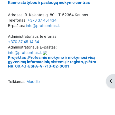
Kauno statybos ir paslaugų mokymo centras
Adresas: R. Kalantos g. 80, LT-52364 Kaunas
Telefonas:
+370 37 451434
E-paštas:
info@profcentras.lt
Administratoriaus telefonas:
+370 37 45 14 34
Administratoriaus E-paštas:
info@profcentras.lt
Projektas „Profesinio mokymo ir mokymosi visą
gyvenimą informacinių sistemų ir registrų plėtra
NR. 09.4.1-ESFA-V-713-02-0001
Ati
Teikiamas
Moodle