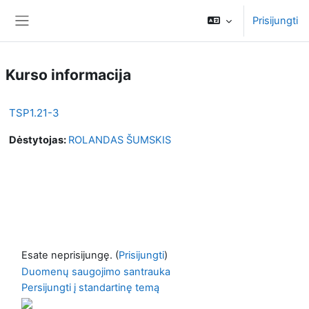
Pereiti į pagrindinį turinį
Prisijungti
Šoninis skydelis
Kurso informacija
TSP1.21-3
Dėstytojas:
ROLANDAS ŠUMSKIS
Esate neprisijungę. (
Prisijungti
)
Duomenų saugojimo santrauka
Persijungti į standartinę temą