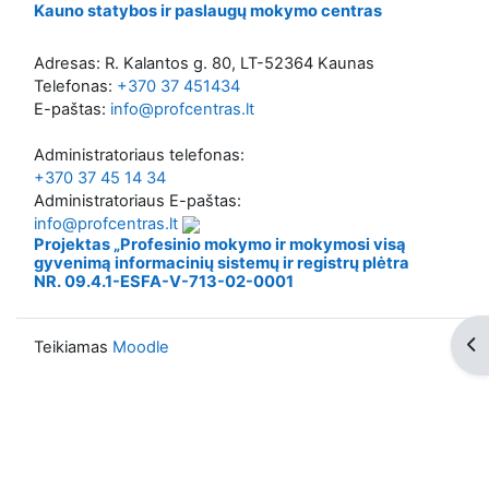
Kauno statybos ir paslaugų mokymo centras
Adresas: R. Kalantos g. 80, LT-52364 Kaunas
Telefonas:
+370 37 451434
E-paštas:
info@profcentras.lt
Administratoriaus telefonas:
+370 37 45 14 34
Administratoriaus E-paštas:
info@profcentras.lt
Projektas „Profesinio mokymo ir mokymosi visą
gyvenimą informacinių sistemų ir registrų plėtra
NR. 09.4.1-ESFA-V-713-02-0001
Ati
Teikiamas
Moodle