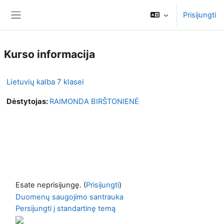
Pereiti į pagrindinį turinį
Prisijungti
Šoninis skydelis
Kurso informacija
Lietuvių kalba 7 klasei
Dėstytojas:
RAIMONDA BIRŠTONIENĖ
Esate neprisijungę. (
Prisijungti
)
Duomenų saugojimo santrauka
Persijungti į standartinę temą