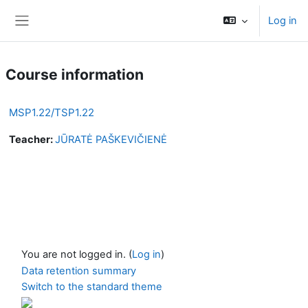
Skip to main content
Log in
Side panel
Course information
MSP1.22/TSP1.22
Teacher:
JŪRATĖ PAŠKEVIČIENĖ
You are not logged in. (
Log in
)
Data retention summary
Switch to the standard theme