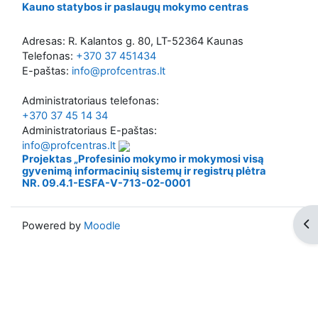
Kauno statybos ir paslaugų mokymo centras
Adresas: R. Kalantos g. 80, LT-52364 Kaunas
Telefonas:
+370 37 451434
E-paštas:
info@profcentras.lt
Administratoriaus telefonas:
+370 37 45 14 34
Administratoriaus E-paštas:
info@profcentras.lt
Projektas „Profesinio mokymo ir mokymosi visą
gyvenimą informacinių sistemų ir registrų plėtra
NR. 09.4.1-ESFA-V-713-02-0001
Op
Powered by
Moodle