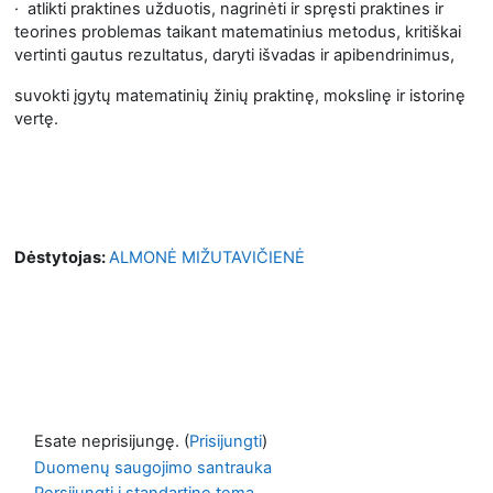
·
atlikti praktines užduotis, nagrinėti ir spręsti praktines ir
teorines problemas taikant matematinius metodus, kritiškai
vertinti gautus rezultatus, daryti išvadas ir apibendrinimus,
suvokti įgytų matematinių žinių praktinę, mokslinę ir istorinę
vertę.
Dėstytojas:
ALMONĖ MIŽUTAVIČIENĖ
Esate neprisijungę. (
Prisijungti
)
Duomenų saugojimo santrauka
Persijungti į standartinę temą