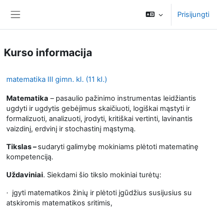
Pereiti į pagrindinį turinį
Prisijungti
Šoninis skydelis
Kurso informacija
matematika III gimn. kl. (11 kl.)
Matematika
– pasaulio pažinimo instrumentas leidžiantis
ugdyti ir ugdytis gebėjimus skaičiuoti, logiškai mąstyti ir
formalizuoti, analizuoti, įrodyti, kritiškai vertinti, lavinantis
vaizdinį, erdvinį ir stochastinį mąstymą.
Tikslas
–
sudaryti galimybę mokiniams plėtoti matematinę
kompetenciją.
Uždaviniai
. Siekdami šio tikslo mokiniai turėtų:
·
įgyti matematikos žinių ir plėtoti įgūdžius susijusius su
atskiromis matematikos sritimis,