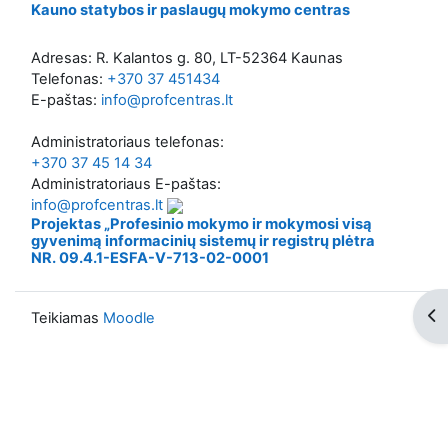
Kauno statybos ir paslaugų mokymo centras
Adresas: R. Kalantos g. 80, LT-52364 Kaunas
Telefonas:
+370 37 451434
E-paštas:
info@profcentras.lt
Administratoriaus telefonas:
+370 37 45 14 34
Administratoriaus E-paštas:
info@profcentras.lt
Projektas „Profesinio mokymo ir mokymosi visą
gyvenimą informacinių sistemų ir registrų plėtra
NR. 09.4.1-ESFA-V-713-02-0001
Ati
Teikiamas
Moodle