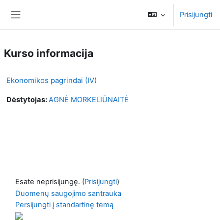
Pereiti į pagrindinį turinį
Prisijungti
Šoninis skydelis
Kurso informacija
Ekonomikos pagrindai (IV)
Dėstytojas:
AGNĖ MORKELIŪNAITĖ
Esate neprisijungę. (
Prisijungti
)
Duomenų saugojimo santrauka
Persijungti į standartinę temą